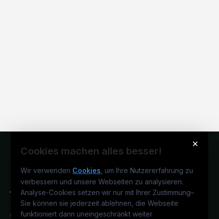
×
Cookies machen alles besser!
Wir verwenden
Cookies
, um Ihre Nutzererfahrung zu
verbessern und unsere Webseiten zu analysieren.
Analyse-Cookies setzen wir nur mit Ihrer Zustimmung
–
Sie können sie jederzeit ablehnen, die Webseite
funktioniert dann uneingeschränkt weiter
Österreichs technisches Karriereportal.