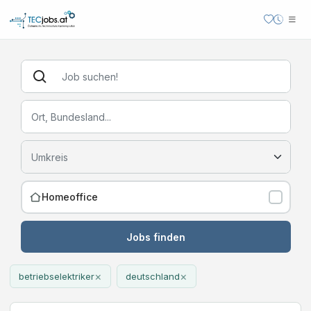
Homeoffice
Jobs finden
×
×
betriebselektriker
deutschland