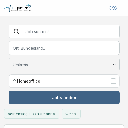
Homeoffice
Jobs finden
×
×
betriebslogistikkaufmann
wels