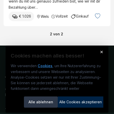
wenn du mit uns genauso zufrieden bist, wie wir mit dir
Bezahlung über…
€ 1.026
Vollzeit
Einkauf
Wels
2
von
2
×
Cookies machen alles besser!
Wir verwenden
Cookies
, um Ihre Nutzererfahrung zu
verbessern und unsere Webseiten zu analysieren.
Analyse-Cookies setzen wir nur mit Ihrer Zustimmung
–
Sie können sie jederzeit ablehnen, die Webseite
funktioniert dann uneingeschränkt weiter
Österreichs technisches Karriereportal.
Ein Service der candidatis GmbH.
Alle ablehnen
Alle Cookies akzeptieren
TECjobs.at