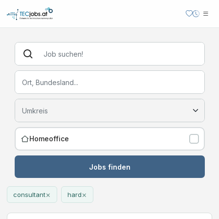
Homeoffice
Jobs finden
×
×
consultant
hard