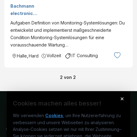
Consultant
Bachmann
(w/m/d)
electronic
GmbH
Aufgaben Definition von Monitoring-Systemlösungen: Du
entwickelst und implementierst maßgeschneiderte
Condition Monitoring-Systemlösungen für eine
vorausschauende Wartung…
Vollzeit
IT Consulting
Halle
,
Hard
2
von
2
×
Cookies machen alles besser!
Wir verwenden
Cookies
, um Ihre Nutzererfahrung zu
verbessern und unsere Webseiten zu analysieren.
Analyse-Cookies setzen wir nur mit Ihrer Zustimmung
–
Sie können sie jederzeit ablehnen, die Webseite