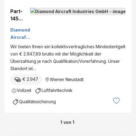
Part-
145
Mainten
Diamond
ance
Aircraft
Mechan
Industrie
Wir bieten Ihnen ein kollektivvertragliches Mindestentgelt
iker
s GmbH
von € 2.947,89 brutto mit der Möglichkeit der
(m/w/x)
Überzahlung je nach Qualifikation/Vorerfahrung. Unser
Standort ist…
€ 2.947
Wiener Neustadt
Vollzeit
Luftfahrttechnik
Qualitätssicherung
1
von
1