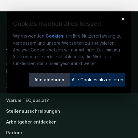
×
Cookies machen alles besser!
Wir verwenden
Cookies
, um Ihre Nutzererfahrung zu
verbessern und unsere Webseiten zu analysieren.
Analyse-Cookies setzen wir nur mit Ihrer Zustimmung
–
Sie können sie jederzeit ablehnen, die Webseite
funktioniert dann uneingeschränkt weiter
Österreichs technisches Karriereportal.
Ein Service der candidatis GmbH.
Alle ablehnen
Alle Cookies akzeptieren
TECjobs.at
Warum
TECjobs.at
?
Stellenausschreibungen
Arbeitgeber entdecken
Partner