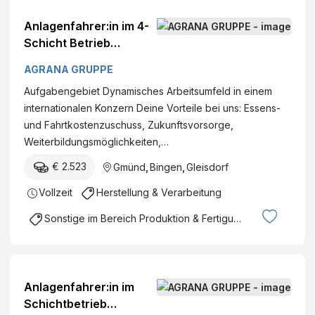
Anlagenfahrer:in im 4-
Schicht Betrieb
DatumFirma: AGRANA
AGRANA GRUPPE
Stärke GmbH - Werk
Aufgabengebiet Dynamisches Arbeitsumfeld in einem
Aschach Standort:
internationalen Konzern Deine Vorteile bei uns: Essens-
RaiffeisenwegAschach
und Fahrtkostenzuschuss, Zukunftsvorsorge,
, Österreich Kategorie:
Weiterbildungsmöglichkeiten,…
Produktion
€ 2.523
Gmünd
,
Bingen
,
Gleisdorf
Vollzeit
Herstellung & Verarbeitung
Sonstige im Bereich Produktion & Fertigung
Anlagenfahrer:in im
Schichtbetrieb