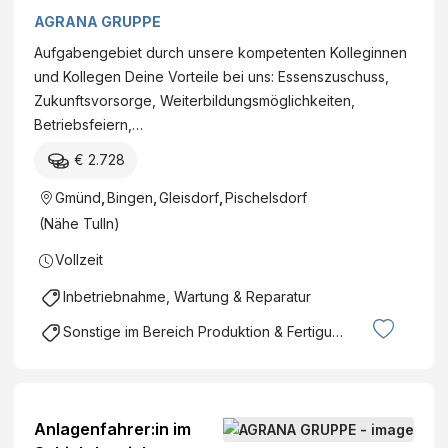
DatumFirma: AGRANA
AGRANA GRUPPE
Stärke GmbH - Werk
Aufgabengebiet durch unsere kompetenten Kolleginnen
Pischelsdorf Standort:
und Kollegen Deine Vorteile bei uns: Essenszuschuss,
Industriegelände, 3435
Zukunftsvorsorge, Weiterbildungsmöglichkeiten,
Pischelsdorf,
Betriebsfeiern,…
Österreich Kategorie:
Produktion
€ 2.728
Gmünd
,
Bingen
,
Gleisdorf
,
Pischelsdorf
(Nähe Tulln)
Vollzeit
Inbetriebnahme, Wartung & Reparatur
Sonstige im Bereich Produktion & Fertigung
Anlagenfahrer:in im