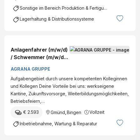
Sonstige im Bereich Produktion & Fertigung
Lagerhaltung & Distributionssysteme
Anlagenfahrer (m/w/d)
/ Schwemmer (m/w/d)
im Schichtbetrieb
AGRANA GRUPPE
DatumFirma: AGRANA
Aufgabengebiet durch unsere kompetenten Kolleginnen
Stärke GmbH - Werk
und Kollegen Deine Vorteile bei uns: werkseigene
Gmünd Standort:
Kantine, Zukunftsvorsorge, Weiterbildungsmöglichkeiten,
ConrathstraßeGmünd,
Betriebsfeiern,…
Österreich Kategorie:
Produktion
€ 2.593
Vollzeit
Gmünd
,
Bingen
Inbetriebnahme, Wartung & Reparatur