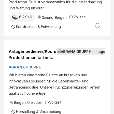
Produktion. Du bist verantwortlich für die Instandhaltung
Österreich Kategorie:
und Wartung unserer…
Instandhaltung
€ 2.946
Vollzeit
Gmünd
,
Bingen
Konstruktion & Entwicklung
Anlagenbediener/Koch/
Produktionsmitarbeiter/
Staplerfahrer
AGRANA GRUPPE
DatumFirma: AGRANA
Wir bieten eine breite Palette an kreativen und
Fruit Austria GmbH -
innovativen Lösungen für die Lebensmittel- und
Werk Gleisdorf
Getränkeindustrie. Unsere Fruchtzubereitungen liefern
Standort:
qualitativ hochwertige…
MühlwaldstraßeGleisdo
rf, Österreich
Vollzeit
Bingen
,
Gleisdorf
Kategorie: Produktion
Herstellung & Verarbeitung