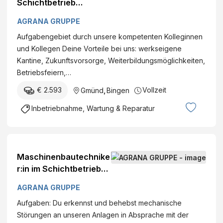
Schichtbetrieb
DatumFirma: AGRANA
AGRANA GRUPPE
Stärke GmbH - Werk
Aufgabengebiet durch unsere kompetenten Kolleginnen
Gmünd Standort:
und Kollegen Deine Vorteile bei uns: werkseigene
ConrathstraßeGmünd,
Kantine, Zukunftsvorsorge, Weiterbildungsmöglichkeiten,
Österreich Kategorie:
Betriebsfeiern,…
Produktion
€ 2.593
Vollzeit
Gmünd
,
Bingen
Inbetriebnahme, Wartung & Reparatur
Maschinenbautechnike
r:in im Schichtbetrieb
DatumFirma: AGRANA
AGRANA GRUPPE
Stärke GmbH - Werk
Aufgaben: Du erkennst und behebst mechanische
Gmünd Standort:
Störungen an unseren Anlagen in Absprache mit der
ConrathstraßeGmünd,