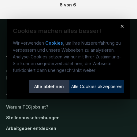
6
von
6
×
Cookies machen alles besser!
Wir verwenden
Cookies
, um Ihre Nutzererfahrung zu
verbessern und unsere Webseiten zu analysieren.
Analyse-Cookies setzen wir nur mit Ihrer Zustimmung
–
Sie können sie jederzeit ablehnen, die Webseite
funktioniert dann uneingeschränkt weiter
Österreichs technisches Karriereportal.
Ein Service der candidatis GmbH.
Alle ablehnen
Alle Cookies akzeptieren
TECjobs.at
Warum
TECjobs.at
?
Stellenausschreibungen
Arbeitgeber entdecken