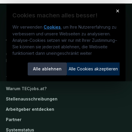
×
Cookies machen alles besser!
Wir verwenden
Cookies
, um Ihre Nutzererfahrung zu
verbessern und unsere Webseiten zu analysieren.
Analyse-Cookies setzen wir nur mit Ihrer Zustimmung
–
Sie können sie jederzeit ablehnen, die Webseite
funktioniert dann uneingeschränkt weiter
Österreichs technisches Karriereportal.
Ein Service der candidatis GmbH.
Alle ablehnen
Alle Cookies akzeptieren
TECjobs.at
Warum
TECjobs.at
?
Stellenausschreibungen
Arbeitgeber entdecken
Partner
Systemstatus