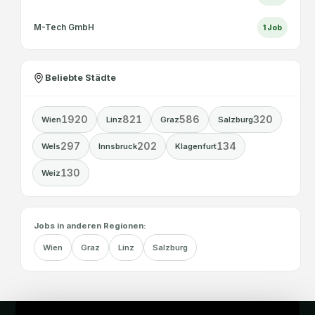
M-Tech GmbH
1
Job
Beliebte Städte
1920
821
586
320
Wien
Linz
Graz
Salzburg
297
202
134
Wels
Innsbruck
Klagenfurt
130
Weiz
Jobs in anderen Regionen:
Wien
Graz
Linz
Salzburg