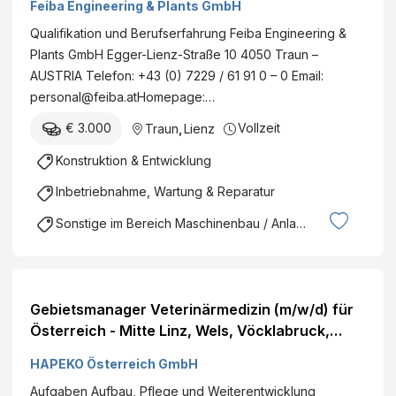
Feiba Engineering & Plants GmbH
Qualifikation und Berufserfahrung Feiba Engineering &
Plants GmbH Egger-Lienz-Straße 10 4050 Traun –
AUSTRIA Telefon: +43 (0) 7229 / 61 91 0 – 0 Email:
personal@feiba.atHomepage:…
€ 3.000
Vollzeit
Traun
,
Lienz
Konstruktion & Entwicklung
Inbetriebnahme, Wartung & Reparatur
Sonstige im Bereich Maschinenbau / Anlagenbau
Gebietsmanager Veterinärmedizin (m/w/d) für
Österreich - Mitte Linz, Wels, Vöcklabruck,
Villach, Klagenfurt, Graz, Liezen, Amstetten,
HAPEKO Österreich GmbH
Lienz Mobiles Arbeiten möglich–EUR
Aufgaben Aufbau, Pflege und Weiterentwicklung
Jahresgehalt