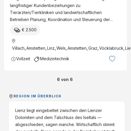
langfristiger Kundenbeziehungen zu
Tierärzten/Tierkliniken und landwirtschaftlichen
Betrieben Planung, Koordination und Steuerung der…
€ 2.500
Villach
,
Amstetten
,
Linz
,
Wels
,
Amstetten
,
Graz
,
Vöcklabruck
,
Li
Vollzeit
Medizintechnik
6
von
6
REGION IM ÜBERBLICK
Lienz liegt eingebettet zwischen den Lienzer
Dolomiten und dem Talschluss des Iseltals —
abgeschieden, sagen manche. Wirtschaftlich stimmt