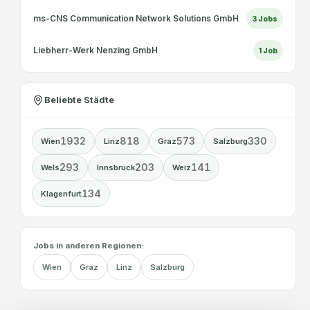
ms-CNS Communication Network Solutions GmbH
3
Jobs
Liebherr-Werk Nenzing GmbH
1
Job
Beliebte Städte
1932
818
573
330
Wien
Linz
Graz
Salzburg
293
203
141
Wels
Innsbruck
Weiz
134
Klagenfurt
Jobs in anderen Regionen:
Wien
Graz
Linz
Salzburg