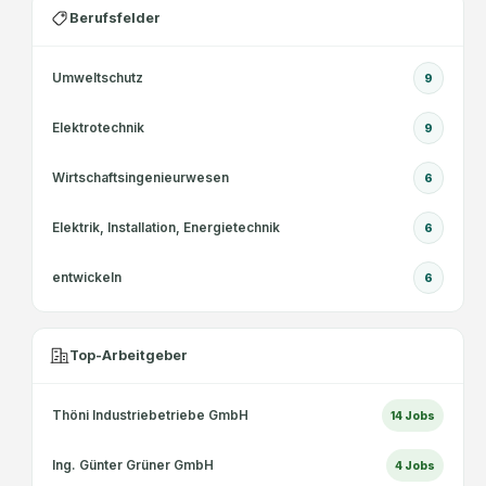
Berufsfelder
Umweltschutz
9
Elektrotechnik
9
Wirtschaftsingenieurwesen
6
Elektrik, Installation, Energietechnik
6
entwickeln
6
Top-Arbeitgeber
Thöni Industriebetriebe GmbH
14
Jobs
Ing. Günter Grüner GmbH
4
Jobs