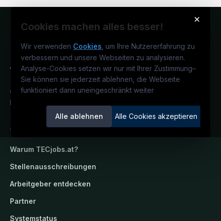
×
Cookies machen alles besser!
Wir verwenden
Cookies
, um Ihre Nutzererfahrung zu
verbessern und unsere Webseiten zu analysieren.
Analyse-Cookies setzen wir nur mit Ihrer Zustimmung
–
Sie können sie jederzeit ablehnen, die Webseite
funktioniert dann uneingeschränkt weiter
Österreichs technisches Karriereportal.
Ein Service der candidatis GmbH.
Alle ablehnen
Alle Cookies akzeptieren
TECjobs.at
Warum
TECjobs.at
?
Stellenausschreibungen
Arbeitgeber entdecken
Partner
Systemstatus