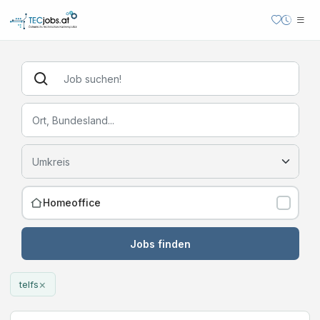
Homeoffice
Jobs finden
×
telfs