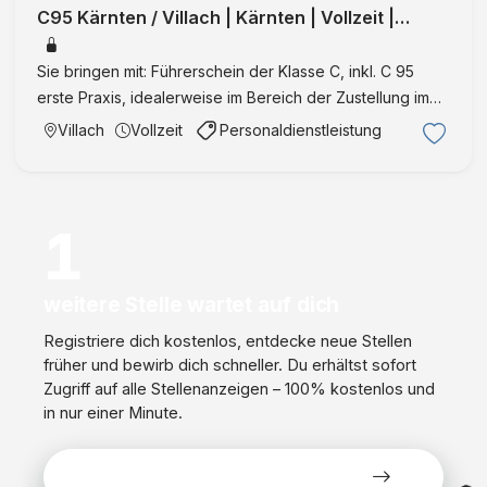
C95 Kärnten / Villach | Kärnten | Vollzeit |
IntegrationID:35828
Sie bringen mit: Führerschein der Klasse C, inkl. C 95
erste Praxis, idealerweise im Bereich der Zustellung im
Raum Kärnten körperliche Belastbarkeit für händische
Villach
Vollzeit
Personaldienstleistung
Be- und Entladetätigkeiten ADR-Ausbildung von Vorteil
Or …
1
weitere Stelle wartet auf dich
Registriere dich kostenlos, entdecke neue Stellen
früher und bewirb dich schneller. Du erhältst sofort
Zugriff auf alle Stellenanzeigen – 100% kostenlos und
in nur einer Minute.
Alle Stellen kostenlos ansehen