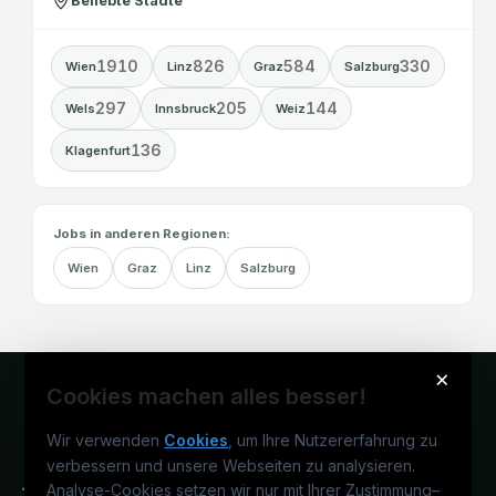
Beliebte Städte
1910
826
584
330
Wien
Linz
Graz
Salzburg
297
205
144
Wels
Innsbruck
Weiz
136
Klagenfurt
Jobs in anderen Regionen:
Wien
Graz
Linz
Salzburg
×
Cookies machen alles besser!
Wir verwenden
Cookies
, um Ihre Nutzererfahrung zu
verbessern und unsere Webseiten zu analysieren.
Analyse-Cookies setzen wir nur mit Ihrer Zustimmung
–