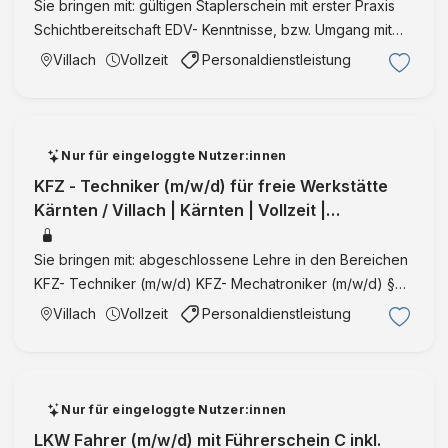
Sie bringen mit: gültigen Staplerschein mit erster Praxis
Schichtbereitschaft EDV- Kenntnisse, bzw. Umgang mit
Handscannern erste Lagererfahrung eigener PKW zur
Villach
Vollzeit
Personaldienstleistung
leichten Erreichbarkeit des Arbeitsortes von Vorteil
Zuverl …
Nur für eingeloggte Nutzer:innen
KFZ - Techniker (m/w/d) für freie Werkstätte
Kärnten / Villach | Kärnten | Vollzeit |
IntegrationID:36102
Sie bringen mit: abgeschlossene Lehre in den Bereichen
KFZ- Techniker (m/w/d) KFZ- Mechatroniker (m/w/d) §
57a Berechtigung von Vorteil selbstständige und genaue
Villach
Vollzeit
Personaldienstleistung
Arbeitsweise Führerschein der Klasse B Ihr
Aufgabengebiet: …
Nur für eingeloggte Nutzer:innen
LKW Fahrer (m/w/d) mit Führerschein C inkl.