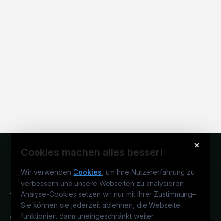
×
Cookies machen alles besser!
Wir verwenden
Cookies
, um Ihre Nutzererfahrung zu
verbessern und unsere Webseiten zu analysieren.
Analyse-Cookies setzen wir nur mit Ihrer Zustimmung
–
Sie können sie jederzeit ablehnen, die Webseite
funktioniert dann uneingeschränkt weiter
Österreichs technisches Karriereportal.