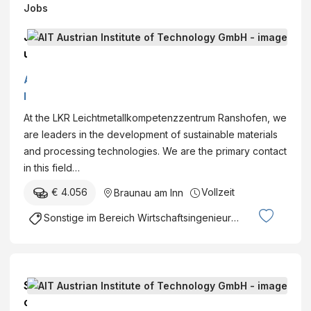
Jobs
J
u
n
A
i
I
o
T
At the LKR Leichtmetallkompetenzzentrum Ranshofen, we
r
A
are leaders in the development of sustainable materials
S
u
and processing technologies. We are the primary contact
c
s
in this field…
i
t
e
€ 4.056
Vollzeit
Braunau am Inn
r
n
i
Sonstige im Bereich Wirtschaftsingenieurwesen
t
a
i
n
s
I
t
n
S
(
s
c
f