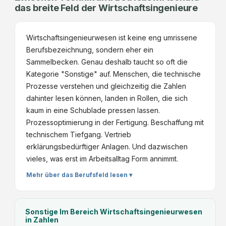
f
das breite Feld der Wirtschaftsingenieure
G
ü
e
r
s
I
Wirtschaftsingenieurwesen ist keine eng umrissene
m
n
Berufsbezeichnung, sondern eher ein
b
d
Sammelbecken. Genau deshalb taucht so oft die
H
u
Kategorie "Sonstige" auf. Menschen, die technische
s
Prozesse verstehen und gleichzeitig die Zahlen
t
dahinter lesen können, landen in Rollen, die sich
r
kaum in eine Schublade pressen lassen.
i
Prozessoptimierung in der Fertigung. Beschaffung mit
a
technischem Tiefgang. Vertrieb
l
erklärungsbedürftiger Anlagen. Und dazwischen
E
vieles, was erst im Arbeitsalltag Form annimmt.
n
Mehr über das Berufsfeld lesen ▾
g
i
n
Sonstige Im Bereich Wirtschaftsingenieurwesen
e
in Zahlen