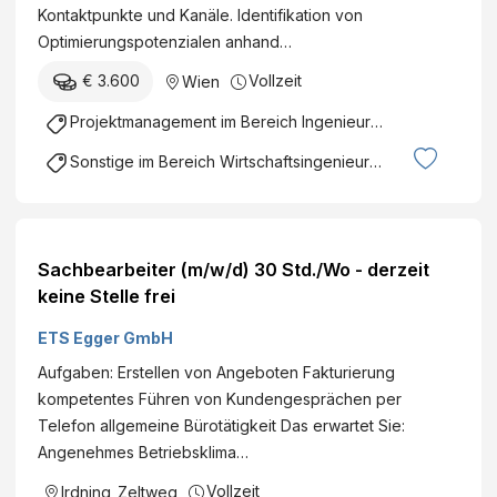
t
m
Kontaktpunkte und Kanäle. Identifikation von
r
e
e
b
Optimierungspotenzialen anhand…
c
n
o
H
h
t
€ 3.600
Vollzeit
Wien
f
L
o
T
Projektmanagement im Bereich Ingenieurswesen
e
f
e
a
C
Sonstige im Bereich Wirtschaftsingenieurwesen
c
d
r
h
f
o
n
o
s
o
r
s
Sachbearbeiter (m/w/d) 30 Std./Wo - derzeit
l
W
-
keine Stelle frei
o
i
C
g
ETS Egger GmbH
r
o
y
e
n
Aufgaben: Erstellen von Angeboten Fakturierung
G
-
t
kompetentes Führen von Kundengesprächen per
m
B
a
Telefon allgemeine Bürotätigkeit Das erwartet Sie:
b
a
m
Angenehmes Betriebsklima…
H
s
i
Vollzeit
Irdning
,
Zeltweg