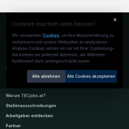
×
Cookies machen alles besser!
Wir verwenden
Cookies
, um Ihre Nutzererfahrung zu
verbessern und unsere Webseiten zu analysieren.
Analyse-Cookies setzen wir nur mit Ihrer Zustimmung
–
Sie können sie jederzeit ablehnen, die Webseite
funktioniert dann uneingeschränkt weiter
Österreichs technisches Karriereportal.
Ein Service der candidatis GmbH.
Alle ablehnen
Alle Cookies akzeptieren
TECjobs.at
Warum
TECjobs.at
?
Stellenausschreibungen
Arbeitgeber entdecken
Partner