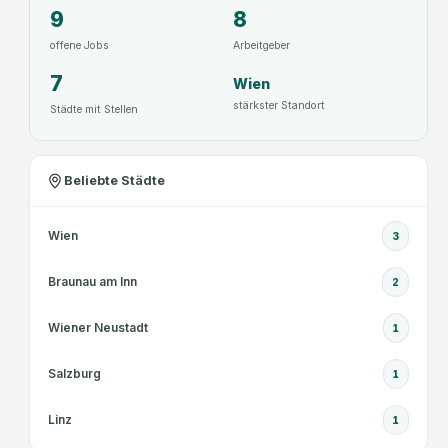
e
9
8
r
offene Jobs
Arbeitgeber
i
7
n
Wien
g
stärkster Standort
Städte mit Stellen
u
n
d
Beliebte Städte
M
a
Wien
3
n
a
Braunau am Inn
2
g
e
Wiener Neustadt
1
m
e
Salzburg
1
n
t
Linz
1