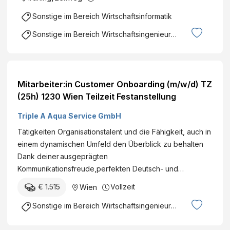
e
n
d
a
Sonstige im Bereich Wirtschaftsinformatik
A
t
Sonstige im Bereich Wirtschaftsingenieurwesen
d
i
d
o
i
n
t
-
Mitarbeiter:in Customer Onboarding (m/w/d) TZ
i
R
(25h) 1230 Wien Teilzeit Festanstellung
v
e
e
s
Triple A Aqua Service GmbH
M
i
Tätigkeiten Organisationstalent und die Fähigkeit, auch in
a
s
einem dynamischen Umfeld den Überblick zu behalten
n
t
Dank deiner ausgeprägten
u
a
Kommunikationsfreude,perfekten Deutsch- und…
f
n
a
t
€ 1.515
Vollzeit
Wien
c
T
Sonstige im Bereich Wirtschaftsingenieurwesen
t
i
u
t