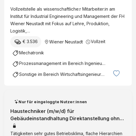
e
h
W
Vollzeitstelle als wissenschaftliche:r Mitarbeiter:in am
n
d
i
Institut für Industrial Engineering und Management der FH
s
-
e
Wiener Neustadt mit Fokus auf Lehre, Produktion,
c
T
n
Logistik,…
h
h
e
a
€ 3.536
Vollzeit
Wiener Neustadt
e
r
f
s
N
Mechatronik
t
i
e
l
Prozessmanagement im Bereich Ingenieurswesen
s
u
i
)
s
Sonstige im Bereich Wirtschaftsingenieurwesen
c
t
h
a
e
d
/
t
Nur für eingeloggte Nutzer:innen
r
f
Haustechniker (m/w/d) für
M
ü
Gebäudeinstandhaltung Direktanstellung ohne
i
r
Schichtbetrieb Wien, 23. Bezirk / Liesing | Wien
t
W
|
Tätigkeiten sehr gutes Betriebsklima, flache Hierarchien
a