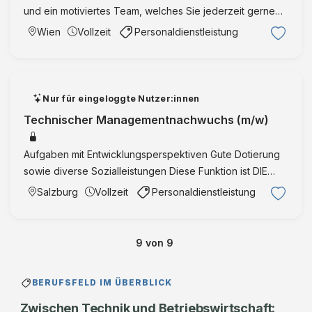
i
und ein motiviertes Team, welches Sie jederzeit gerne
r
r
unterstützt flexibles Arbeitszeitmodell (Gleitzeit)
b
Wien
Vollzeit
Personaldienstleistung
t
umfangreiches Aus- und Weiterbildungsangebot sehr
e
s
gute öf …
i
c
t
h
e
Nur für eingeloggte Nutzer:innen
a
r
Technischer Managementnachwuchs (m/w)
f
/
t
i
Aufgaben mit Entwicklungsperspektiven Gute Dotierung
u
n
sowie diverse Sozialleistungen Diese Funktion ist DIE
n
I
CHANCE für eine langfristige Karrieremöglichkeit in einem
d
Salzburg
Vollzeit
Personaldienstleistung
n
international erfolgreichen Unternehmen! Gerne teilen w
T
s
…
e
t
c
9
von
9
i
h
t
n
u
BERUFSFELD IM ÜBERBLICK
i
t
k
Zwischen Technik und Betriebswirtschaft: