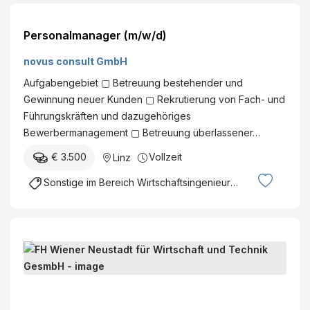
r
a
i
n
Personalmanager (m/w/d)
n
i
g
u
novus consult GmbH
(
m
Aufgabengebiet ▢ Betreuung bestehender und
W
A
Gewinnung neuer Kunden ▢ Rekrutierung von Fach- und
A
l
Führungskräften und dazugehöriges
A
l
Bewerbermanagement ▢ Betreuung überlassener…
M
o
)
€ 3.500
Vollzeit
y
Linz
s
Sonstige im Bereich Wirtschaftsingenieurwesen
(
I
n
c
W
l
i
.
s
a
F
s
P
H