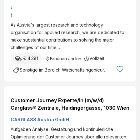
t
i
/
A
i
e
m
I
t
n
/
T
u
As Austria's largest research and technology
t
d
A
t
organisation for applied research, we are dedicated to
i
)
u
e
make substantial contributions to solving the major
s
f
s
o
challenges of our time,…
t
o
t
f
(
r
€ 4.381
Vollzeit
Braunau am Inn
r
T
f
t
i
e
Sonstige im Bereich Wirtschaftsingenieurwesen
/
h
a
c
m
e
n
h
/
D
I
n
d
e
n
o
Customer Journey Experte/in (m/w/d)
)
v
s
l
Carglass® Zentrale, Haidingergasse, 1030 Wien
R
e
t
o
e
l
CARGLASS Austria GmbH
i
g
s
o
t
y
Aufgaben Analyse, Gestaltung und kontinuierliche
e
p
u
G
Optimierung der Customer Journey über alle relevanten
a
m