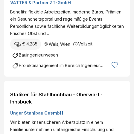
VATTER & Partner ZT-GmbH
h
-
Benefits: flexible Arbeitszeiten, moderne Büros, Prämien,
u
ein Gesundheitsportal und regelmäßige Events
n
Persönliche sowie fachliche Weiterbildungsmöglichkeiten
d
Frisches Obst und…
T
€ 4.285
Vollzeit
Wels
,
Wien
i
e
Bauingenieurwesen
f
Projektmanagement im Bereich Ingenieurswesen
b
a
u
G
Statiker für Stahlhochbau - Oberwart -
m
Innsbuck
b
H
Unger Stahlbau GesmbH
Wir bieten krisensicheren Arbeitsplatz in einem
Familienunternehmen umfangreiche Einschulung und