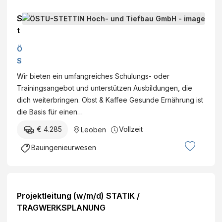
S
t
a
Ö
ti
S
k
T
Wir bieten ein umfangreiches Schulungs- oder
e
U
Trainingsangebot und unterstützen Ausbildungen, die
r
-
dich weiterbringen. Obst & Kaffee Gesunde Ernährung ist
:i
S
die Basis für einen…
n
T
(
€ 4.285
Vollzeit
Leoben
E
m
T
Bauingenieurwesen
/
T
w
I
/
N
d
H
Projektleitung (w/m/d) STATIK /
)
o
TRAGWERKSPLANUNG
c