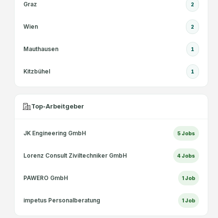
Graz
2
Wien
2
Mauthausen
1
Kitzbühel
1
Top-Arbeitgeber
JK Engineering GmbH
5
Jobs
Lorenz Consult Ziviltechniker GmbH
4
Jobs
PAWERO GmbH
1
Job
impetus Personalberatung
1
Job