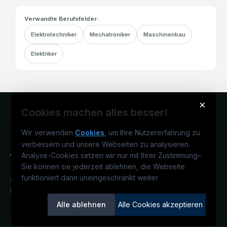
Verwandte Berufsfelder:
Elektrotechniker
Mechatroniker
Maschinenbau
Elektriker
×
Cookies machen alles besser!
Wir verwenden
Cookies
, um Ihre Nutzererfahrung zu
verbessern und unsere Webseiten zu analysieren.
Analyse-Cookies setzen wir nur mit Ihrer Zustimmung
–
Sie können sie jederzeit ablehnen, die Webseite
funktioniert dann uneingeschränkt weiter
Österreichs technisches Karriereportal.
Ein Service der candidatis GmbH.
Alle ablehnen
Alle Cookies akzeptieren
TECjobs.at