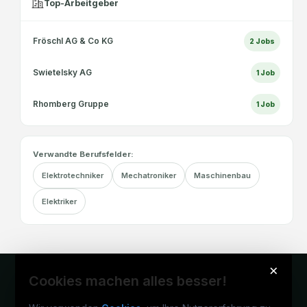
Top-Arbeitgeber
Fröschl AG & Co KG
2
Jobs
Swietelsky AG
1
Job
Rhomberg Gruppe
1
Job
Verwandte Berufsfelder:
Elektrotechniker
Mechatroniker
Maschinenbau
Elektriker
×
Cookies machen alles besser!