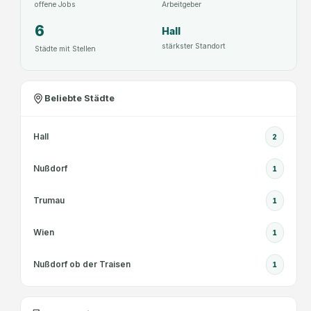
offene Jobs
Arbeitgeber
6
Hall
stärkster Standort
Städte mit Stellen
Beliebte Städte
Hall
2
Nußdorf
1
Trumau
1
Wien
1
Nußdorf ob der Traisen
1