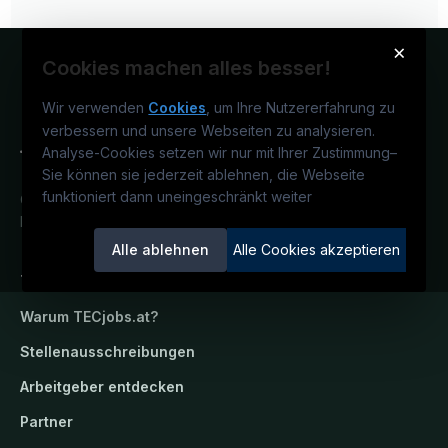
×
Cookies machen alles besser!
Wir verwenden
Cookies
, um Ihre Nutzererfahrung zu
verbessern und unsere Webseiten zu analysieren.
Analyse-Cookies setzen wir nur mit Ihrer Zustimmung
–
Sie können sie jederzeit ablehnen, die Webseite
funktioniert dann uneingeschränkt weiter
Österreichs technisches Karriereportal.
Ein Service der candidatis GmbH.
Alle ablehnen
Alle Cookies akzeptieren
TECjobs.at
Warum
TECjobs.at
?
Stellenausschreibungen
Arbeitgeber entdecken
Partner