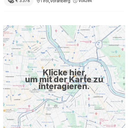
€ 3.378
Vollzeit
Tirol
,
Vorarlberg
Klicke hier,
um mit der Karte zu
interagieren.