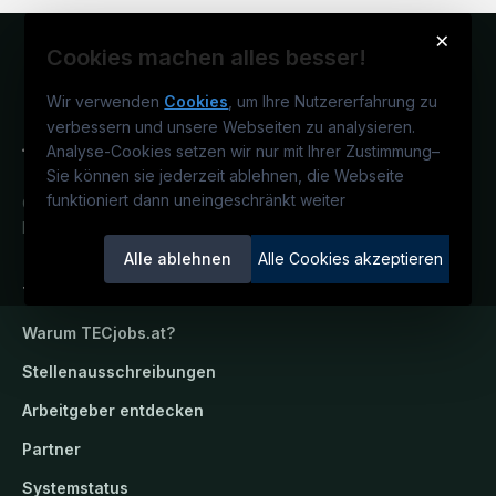
×
Cookies machen alles besser!
Wir verwenden
Cookies
, um Ihre Nutzererfahrung zu
verbessern und unsere Webseiten zu analysieren.
Analyse-Cookies setzen wir nur mit Ihrer Zustimmung
–
Sie können sie jederzeit ablehnen, die Webseite
funktioniert dann uneingeschränkt weiter
Österreichs technisches Karriereportal.
Ein Service der candidatis GmbH.
Alle ablehnen
Alle Cookies akzeptieren
TECjobs.at
Warum
TECjobs.at
?
Stellenausschreibungen
Arbeitgeber entdecken
Partner
Systemstatus