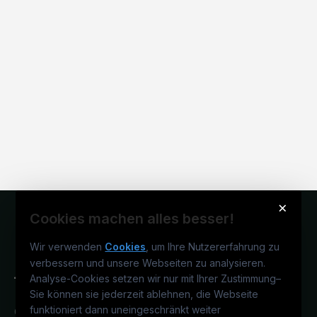
×
Cookies machen alles besser!
Wir verwenden
Cookies
, um Ihre Nutzererfahrung zu
verbessern und unsere Webseiten zu analysieren.
Analyse-Cookies setzen wir nur mit Ihrer Zustimmung
–
Sie können sie jederzeit ablehnen, die Webseite
funktioniert dann uneingeschränkt weiter
Österreichs technisches Karriereportal.