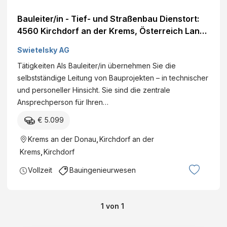
Bauleiter/in - Tief- und Straßenbau Dienstort:
4560 Kirchdorf an der Krems, Österreich Land:
Österreich Dienststelle: SWIETELSKY AG -
Swietelsky AG
Tiefbau OÖ Eintritt per: ab sofort Details
Tätigkeiten Als Bauleiter/in übernehmen Sie die
selbstständige Leitung von Bauprojekten – in technischer
und personeller Hinsicht. Sie sind die zentrale
Ansprechperson für Ihren…
€ 5.099
Krems an der Donau
,
Kirchdorf an der
Krems
,
Kirchdorf
Vollzeit
Bauingenieurwesen
1
von
1