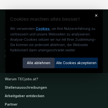
×
Cookies machen alles besser!
Wir verwenden
Cookies
, um Ihre Nutzererfahrung zu
verbessern und unsere Webseiten zu analysieren.
Analyse-Cookies setzen wir nur mit Ihrer Zustimmung
–
Sie können sie jederzeit ablehnen, die Webseite
funktioniert dann uneingeschränkt weiter
Österreichs technisches Karriereportal.
Ein Service der candidatis GmbH.
Alle ablehnen
Alle Cookies akzeptieren
TECjobs.at
Warum
TECjobs.at
?
Stellenausschreibungen
Arbeitgeber entdecken
Partner