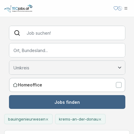
Homeoffice
Jobs finden
×
×
bauingenieurwesen
krems-an-der-donau