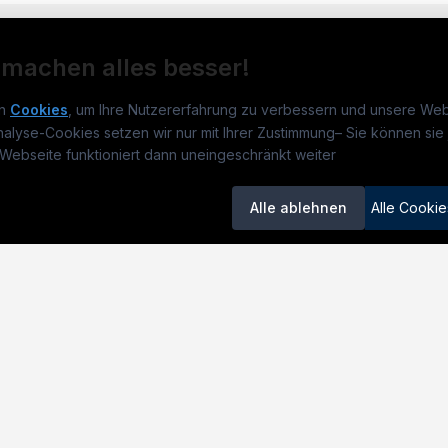
 machen alles besser!
n
Cookies
, um Ihre Nutzererfahrung zu verbessern und unsere Web
nalyse-Cookies setzen wir nur mit Ihrer Zustimmung
–
Sie können sie 
obs.at
Jobs
Beli
Webseite funktioniert dann uneingeschränkt weiter
um
TECjobs.at
?
Jobs in Wien
Elekt
Alle ablehnen
Alle Cookie
lenausschreibungen
Jobs in Graz
Mech
itgeber entdecken
Jobs in Linz
Masc
ner
Jobs in Salzburg
Elekt
emstatus
Jobs in Innsbruck
Serv
Jobs in Oberösterreich
Baule