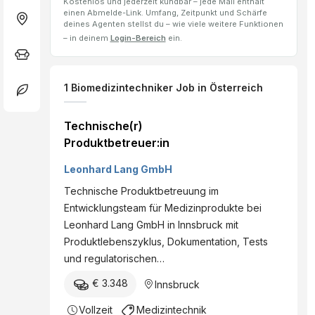
Kostenlos und jederzeit kündbar – jede Mail enthält
einen Abmelde-Link. Umfang, Zeitpunkt und Schärfe
deines Agenten stellst du – wie viele weitere Funktionen
– in deinem
Login-Bereich
ein.
1
Biomedizintechniker
Job
in Österreich
Technische(r)
Produktbetreuer:in
Leonhard Lang GmbH
Technische Produktbetreuung im
Entwicklungsteam für Medizinprodukte bei
Leonhard Lang GmbH in Innsbruck mit
Produktlebenszyklus, Dokumentation, Tests
und regulatorischen…
€ 3.348
Innsbruck
Vollzeit
Medizintechnik