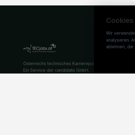
Cookies
Wir verwende
analysieren. A
TECj
ablehnen, die 
War
Österreichs technisches Karriereportal.
Stel
Ein Service der candidatis GmbH.
Arbe
Part
Syst