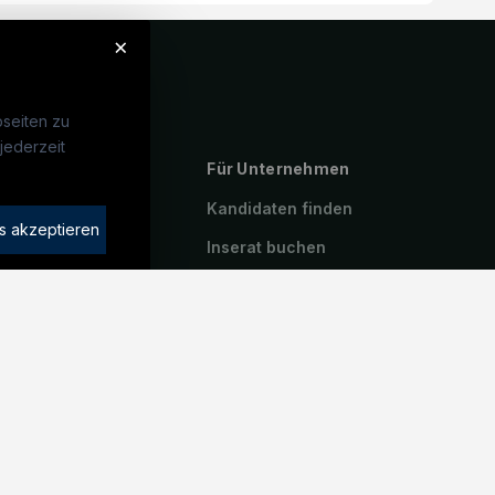
×
seiten zu
jederzeit
ebte Suchen
Für Unternehmen
rotechniker:in
Kandidaten finden
s akzeptieren
atroniker:in
Inserat buchen
hinenbau
riker:in
icetechniker:in
iter:in