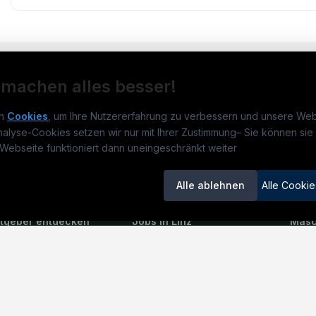
 machen alles besser!
n
Cookies
, um Ihre Nutzererfahrung zu verbessern und unsere Web
nalyse-Cookies setzen wir nur mit Ihrer Zustimmung
–
Sie können sie 
obs.at
Jobs
Beli
Webseite funktioniert dann uneingeschränkt weiter
um
TECjobs.at
?
Jobs in Wien
Elekt
Alle ablehnen
Alle Cookie
lenausschreibungen
Jobs in Graz
Mech
itgeber entdecken
Jobs in Linz
Masc
ner
Jobs in Salzburg
Elekt
emstatus
Jobs in Innsbruck
Serv
Jobs in Oberösterreich
Baule