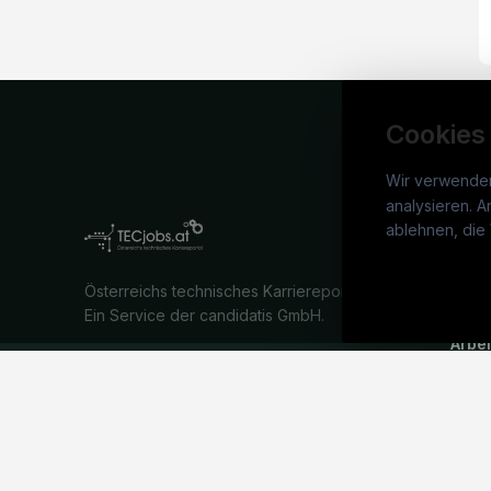
Cookies
Wir verwende
analysieren. A
TECj
ablehnen, die 
War
Österreichs technisches Karriereportal.
Stel
Ein Service der candidatis GmbH.
Arbe
Part
Syst