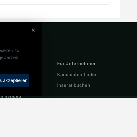
×
seiten zu
jederzeit
ebte Suchen
Für Unternehmen
rotechniker:in
Kandidaten finden
s akzeptieren
atroniker:in
Inserat buchen
hinenbau
riker:in
icetechniker:in
iter:in