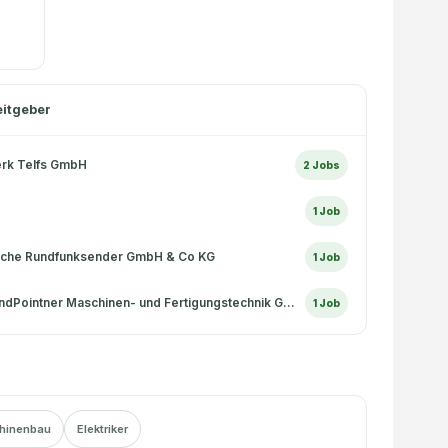
eitgeber
rk Telfs GmbH
2
Jobs
1
Job
sche Rundfunksender GmbH & Co KG
1
Job
HimmelFreundPointner Maschinen- und Fertigungstechnik GmbH
1
Job
hinenbau
Elektriker