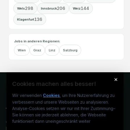
298
206
144
Wels
Innsbruck
Weiz
136
Klagenfurt
Jobs in anderen Regionen:
Wien
Graz
Linz
Salzburg
×
Cookies machen alles besser!
Wir verwenden
Cookies
, um Ihre Nutzererfahrung zu
verbessern und unsere Webseiten zu analysieren.
Analyse-Cookies setzen wir nur mit Ihrer Zustimmung
–
Sie können sie jederzeit ablehnen, die Webseite
funktioniert dann uneingeschränkt weiter
Österreichs technisches Karriereportal.
Ein Service der candidatis GmbH.