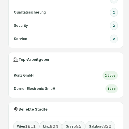
Qualitätssicherung
2
Security
2
Service
2
Top-Arbeitgeber
Künz GmbH
2
Jobs
Dorner Electronic GmbH
1
Job
Beliebte Städte
1911
824
585
330
Wien
Linz
Graz
Salzburg