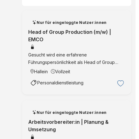
Nur für eingeloggte Nutzer:innen
Head of Group Production (m/w) |
EMCO
Gesucht wird eine erfahrene
Führungspersönlichkeit als Head of Group
Production / Produktionschef (m/w) für EMCO
Hallein
Vollzeit
in Hallein bei Salzburg mit gruppenweiter
Personaldienstleistung
Verantwortung für Produktion, Lean
Manufacturing und Operational …
Nur für eingeloggte Nutzer:innen
Arbeitsvorbereiter:in | Planung &
Umsetzung