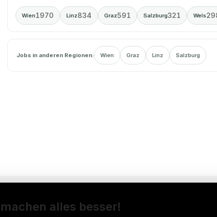
1970
834
591
321
29
Wien
Linz
Graz
Salzburg
Wels
Jobs in anderen Regionen:
Wien
Graz
Linz
Salzburg
 machen alles besser!