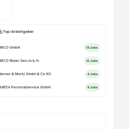
Top-Arbeitgeber
EMCO GmbH
13
Jobs
MCO Maier Ges.m.b.H.
12
Jobs
erner & Mertz Gmbh & Co KG
4
Jobs
taff24 Personalservice GmbH
4
Jobs