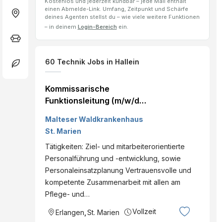
Kostenlos und jederzeit kündbar – jede Mail enthält
einen Abmelde-Link. Umfang, Zeitpunkt und Schärfe
deines Agenten stellst du – wie viele weitere Funktionen
– in deinem
Login-Bereich
ein.
60
Technik Jobs
in Hallein
Kommissarische
Funktionsleitung (m/w/d)
Anästhesiepflege
Malteser Waldkrankenhaus
St. Marien
Tätigkeiten: Ziel- und mitarbeiterorientierte
Personalführung und -entwicklung, sowie
Personaleinsatzplanung Vertrauensvolle und
kompetente Zusammenarbeit mit allen am
Pflege- und…
Vollzeit
Erlangen
,
St. Marien