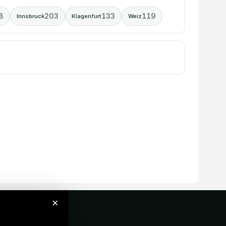
8
203
133
119
Innsbruck
Klagenfurt
Weiz
×