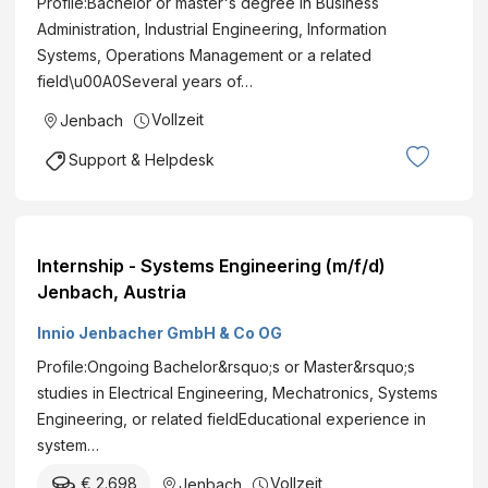
Profile:Bachelor or master's degree in Business
Administration, Industrial Engineering, Information
Systems, Operations Management or a related
field\u00A0Several years of…
Vollzeit
Jenbach
Support & Helpdesk
Internship - Systems Engineering (m/f/d)
Jenbach, Austria
Innio Jenbacher GmbH & Co OG
Profile:Ongoing Bachelor&rsquo;s or Master&rsquo;s
studies in Electrical Engineering, Mechatronics, Systems
Engineering, or related fieldEducational experience in
system…
€ 2.698
Vollzeit
Jenbach