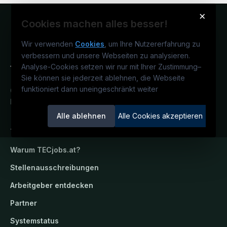
×
Cookies machen alles besser!
Wir verwenden
Cookies
, um Ihre Nutzererfahrung zu
verbessern und unsere Webseiten zu analysieren.
Analyse-Cookies setzen wir nur mit Ihrer Zustimmung
–
Sie können sie jederzeit ablehnen, die Webseite
funktioniert dann uneingeschränkt weiter
Österreichs technisches Karriereportal.
Ein Service der candidatis GmbH.
Alle ablehnen
Alle Cookies akzeptieren
TECjobs.at
Warum
TECjobs.at
?
Stellenausschreibungen
Arbeitgeber entdecken
Partner
Systemstatus