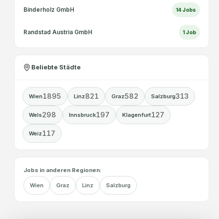
Binderholz GmbH
14
Jobs
Randstad Austria GmbH
1
Job
Beliebte Städte
1895
821
582
313
Wien
Linz
Graz
Salzburg
298
197
127
Wels
Innsbruck
Klagenfurt
117
Weiz
Jobs in anderen Regionen:
Wien
Graz
Linz
Salzburg