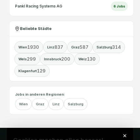
Pankl Racing Systems AG
6
Jobs
Beliebte Städte
1930
837
587
314
Wien
Linz
Graz
Salzburg
299
200
130
Wels
Innsbruck
Weiz
129
Klagenfurt
Jobs in anderen Regionen:
Wien
Graz
Linz
Salzburg
×