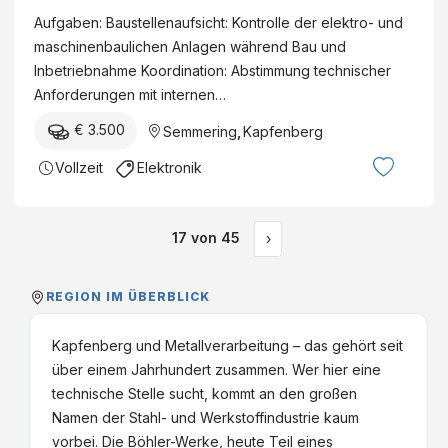
und Weiterbildungsangebote Kapfenberg
Aufgaben: Baustellenaufsicht: Kontrolle der elektro- und
Vollzeit€ +
maschinenbaulichen Anlagen während Bau und
Inbetriebnahme Koordination: Abstimmung technischer
Anforderungen mit internen…
€ 3.500
Semmering
,
Kapfenberg
Vollzeit
Elektronik
17
von
45
›
REGION IM ÜBERBLICK
Kapfenberg und Metallverarbeitung – das gehört seit
über einem Jahrhundert zusammen. Wer hier eine
technische Stelle sucht, kommt an den großen
Namen der Stahl- und Werkstoffindustrie kaum
vorbei. Die Böhler-Werke, heute Teil eines