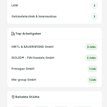
LKW
2
Gebäudetechnik & Innenausbau
2
Top-Arbeitgeber
HIRTL & BAUERNFEIND GmbH
3
Jobs
ISOLED® - FIAI Handels GmbH
2
Jobs
Primagaz GmbH
1
Job
hfw-group GmbH
1
Job
Beliebte Städte