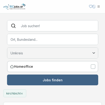
Homeoffice
Jobs finden
×
kirchbichl