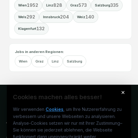
1952
828
573
335
Wien
Linz
Graz
Salzburg
292
204
140
Wels
Innsbruck
Weiz
132
Klagenfurt
Jobs in anderen Regionen:
Wien
Graz
Linz
Salzburg
×
Cookies machen alles besser!
Wir verwenden
Cookies
, um Ihre Nutzererfahrung zu
verbessern und unsere Webseiten zu analysieren.
Analyse-Cookies setzen wir nur mit Ihrer Zustimmung
–
Sie können sie jederzeit ablehnen, die Webseite
funktioniert dann uneingeschränkt weiter
Österreichs technisches Karriereportal.