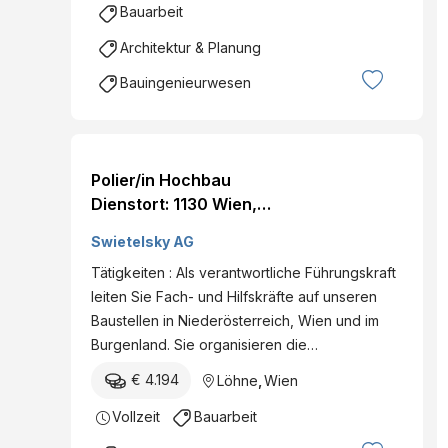
Bauarbeit
Architektur & Planung
Bauingenieurwesen
Polier/in Hochbau
Dienstort: 1130 Wien,
Österreich Land:
Swietelsky AG
Österreich Dienststelle:
Tätigkeiten : Als verantwortliche Führungskraft
SWIETELSKY AG - GU-Bau
leiten Sie Fach- und Hilfskräfte auf unseren
NÖ / Burgenland Eintritt
Baustellen in Niederösterreich, Wien und im
per: ab sofort Details
Burgenland. Sie organisieren die…
€ 4.194
Löhne
,
Wien
Vollzeit
Bauarbeit