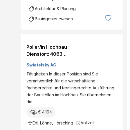
Architektur & Planung
Bauingenieurwesen
Polier/in Hochbau
Dienstort: 4063
Hörsching, Österreich
Swietelsky AG
Land: Österreich
Tätigkeiten In dieser Position sind Sie
Dienststelle: Jos. Ertl
verantwortlich für die wirtschaftliche,
GmbH Eintritt per: ab
fachgerechte und termingerechte Ausführung
sofort Details
der Baustellen im Hochbau. Sie übernehmen
die…
€ 4.194
Vollzeit
Ertl
,
Löhne
,
Hörsching