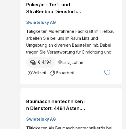
Polier/in - Tief- und
Straßenbau Dienstort:
4030 Linz und Umgebung,
Swietelsky AG
Österreich Land:
Tätigkeiten Als erfahrene Fachkraft im Tiefbau
Österreich Dienststelle:
arbeiten Sie bei uns im Raum Linz und
SWIETELSKY AG - Tiefbau
Umgebung an diversen Baustellen mit. Dabei
OÖ Eintritt per: ab sofort
tragen Sie Verantwortung für Einrichtung und…
Details
€ 4.194
Linz
,
Löhne
Vollzeit
Bauarbeit
Baumaschinentechniker/i
n Dienstort: 4481 Asten,
Österreich Land:
Swietelsky AG
Österreich Dienststelle:
Tätigkeiten Als Baumaschinentechniker/in bei