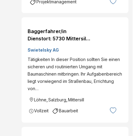
Projektmanagement
Baggerfahrer/in
Dienstort: 5730 Mittersill,
Österreich Land:
Swietelsky AG
Österreich Dienststelle:
Tätigkeiten In dieser Position sollten Sie einen
SWIETELSKY AG -
sicheren und routinierten Umgang mit
Salzburg Eintritt per: ab
Baumaschinen mitbringen. Ihr Aufgabenbereich
sofort Details
liegt vorwiegend im Straßenbau, Errichtung
von…
Löhne
,
Salzburg
,
Mittersill
Vollzeit
Bauarbeit