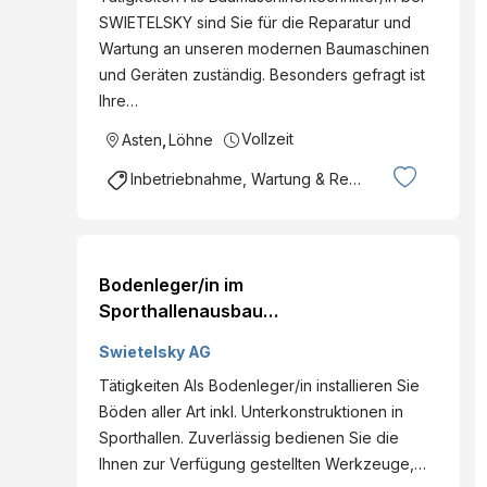
SWIETELSKY AG Eintritt
SWIETELSKY sind Sie für die Reparatur und
per: ab sofort Details
Wartung an unseren modernen Baumaschinen
und Geräten zuständig. Besonders gefragt ist
Ihre…
Vollzeit
Asten
,
Löhne
Inbetriebnahme, Wartung & Reparatur
Bodenleger/in im
Sporthallenausbau
Dienstort: 8225 Pöllau bei
Swietelsky AG
Hartberg , Österreich
Tätigkeiten Als Bodenleger/in installieren Sie
Land: Österreich
Böden aller Art inkl. Unterkonstruktionen in
Dienststelle: SWIETELSKY
Sporthallen. Zuverlässig bedienen Sie die
AG - Sportbau Eintritt per:
Ihnen zur Verfügung gestellten Werkzeuge,…
ab sofort Details