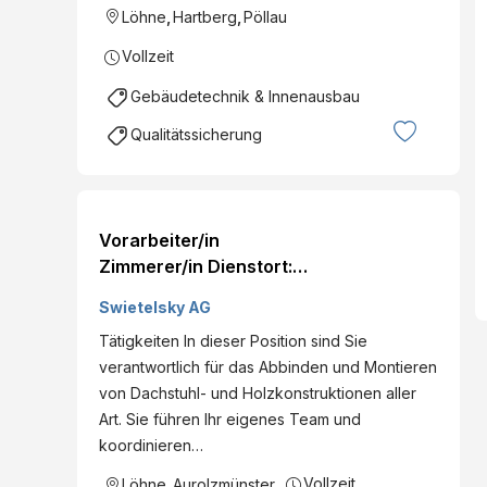
Löhne
,
Hartberg
,
Pöllau
Vollzeit
Gebäudetechnik & Innenausbau
Qualitätssicherung
Vorarbeiter/in
Zimmerer/in Dienstort:
4971 Aurolzmünster,
Swietelsky AG
Österreich Land:
Tätigkeiten In dieser Position sind Sie
Österreich Dienststelle:
verantwortlich für das Abbinden und Montieren
Romberger Fertigteile
von Dachstuhl- und Holzkonstruktionen aller
GmbH Eintritt per: ab
Art. Sie führen Ihr eigenes Team und
sofort Details
koordinieren…
Vollzeit
Löhne
,
Aurolzmünster