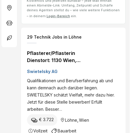
Kostenlos und jederzeit kündbar – jede Mail enthält
einen Abmelde-Link. Umfang, Zeitpunkt und Schärfe
deines Agenten stellst du – wie viele weitere Funktionen
– in deinem
Login-Bereich
ein.
29
Technik Jobs
in Löhne
Pflasterer/Pflasterin
Dienstort: 1130 Wien,
Österreich Land:
Swietelsky AG
Österreich Dienststelle:
Qualifikationen und Berufserfahrung ab und
SWIETELSKY AG - Tiefbau
kann demnach auch darüber liegen.
NÖ Nord Eintritt per: ab
SWIETELSKY schätzt Vielfalt, mehr dazu hier.
sofort Details
Jetzt für diese Stelle bewerben! Erfüllt
arbeiten. Besser…
€ 3.722
Löhne
,
Wien
Vollzeit
Bauarbeit