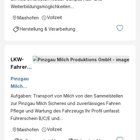
Weiterbildungsmöglichkeiten…
Vollzeit
Maishofen
Herstellung & Verarbeitung
LKW-
Fahrer
für
Pinzgau
Milchsa
Milch
mmeltra
Produktio
Aufgaben: Transport von Milch von den Sammelstellen
nsport
ns GmbH
zur Pinzgau Milch Sicheres und zuverlässiges Fahren
MB
Pflege und Wartung des Fahrzeugs Ihr Profil umfasst:
(m/w/d)
Führerschein B/C/E und…
Vollzeit
Maishofen