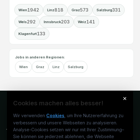
1942
818
573
331
Wien
Linz
Graz
Salzburg
292
203
141
Wels
Innsbruck
Weiz
133
Klagenfurt
Jobs in anderen Regionen:
Wien
Graz
Linz
Salzburg
×
Cookies machen alles besser!
Wir verwenden
Cookies
, um Ihre Nutzererfahrung zu
verbessern und unsere Webseiten zu analysieren.
Analyse-Cookies setzen wir nur mit Ihrer Zustimmung
–
Sie können sie jederzeit ablehnen, die Webseite