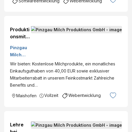
Softwareentwicklung
Webentwicklung
Produkti
onsmitar
beiter
Pinzgau
Initiativb
Milch
ewerbun
Produktio
Wir bieten: Kostenlose Milchprodukte, ein monatliches
g
ns GmbH
Einkaufsguthaben von 40,00 EUR sowie exklusiver
(m/w/d)
Mitarbeiterrabatt in unserem Feinkostmarkt Zahlreiche
Benefits und…
Vollzeit
Webentwicklung
Maishofen
Lehre
bei