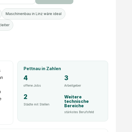
Maschinenbau in Linz wäre ideal
leiter
Pettnau
in Zahlen
s
4
3
an
offene Jobs
Arbeitgeber
n
2
Weitere
e
technische
Städte mit Stellen
Bereiche
stärkstes Berufsfeld