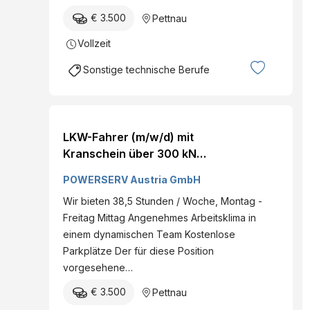
€ 3.500
Pettnau
Vollzeit
Sonstige technische Berufe
LKW-Fahrer (m/w/d) mit
Kranschein über 300 kNm
Pettnau Vollzeit
POWERSERV Austria GmbH
Wir bieten 38,5 Stunden / Woche, Montag -
Freitag Mittag Angenehmes Arbeitsklima in
einem dynamischen Team Kostenlose
Parkplätze Der für diese Position
vorgesehene…
€ 3.500
Pettnau