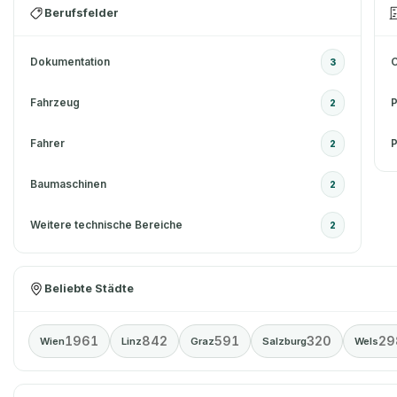
Berufsfelder
Dokumentation
C
3
Fahrzeug
2
Fahrer
P
2
Baumaschinen
2
Weitere technische Bereiche
2
Beliebte Städte
1961
842
591
320
29
Wien
Linz
Graz
Salzburg
Wels