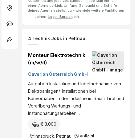
Kostenlos und jederzeit kündbar – jede Mail enthält
einen Abmelde-Link. Umfang, Zeitpunkt und Schärfe
deines Agenten stellst du – wie viele weitere Funktionen
– in deinem
Login-Bereich
ein.
4
Technik Jobs
in Pettnau
Monteur Elektrotechnik
(m/w/d)
Caverion Österreich GmbH
Aufgaben Installation und Inbetriebnahme von
Elektroanlagen/-Installationen bei
Bauvorhaben in der Industrie im Raum Tirol und
Vorarlberg Wartungs- und
Instandhaltungsarbeiten…
€ 3.000
Vollzeit
Innsbruck
,
Pettnau