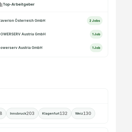
Top-Arbeitgeber
averion Österreich GmbH
2
Jobs
POWERSERV Austria GmbH
1
Job
owerserv Austria GmbH
1
Job
8
203
132
130
Innsbruck
Klagenfurt
Weiz