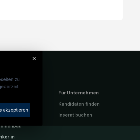
×
seiten zu
jederzeit
ebte Suchen
Für Unternehmen
rotechniker:in
Kandidaten finden
s akzeptieren
atroniker:in
Inserat buchen
hinenbau
riker:in