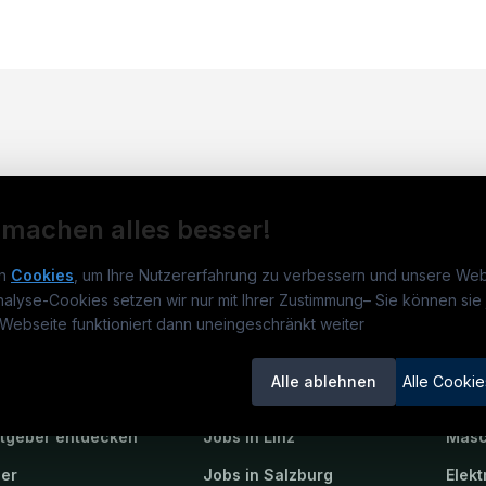
 machen alles besser!
n
Cookies
, um Ihre Nutzererfahrung zu verbessern und unsere Web
nalyse-Cookies setzen wir nur mit Ihrer Zustimmung
–
Sie können sie 
obs.at
Jobs
Beli
Webseite funktioniert dann uneingeschränkt weiter
um
TECjobs.at
?
Jobs in Wien
Elekt
Alle ablehnen
Alle Cookie
lenausschreibungen
Jobs in Graz
Mech
itgeber entdecken
Jobs in Linz
Masc
ner
Jobs in Salzburg
Elekt