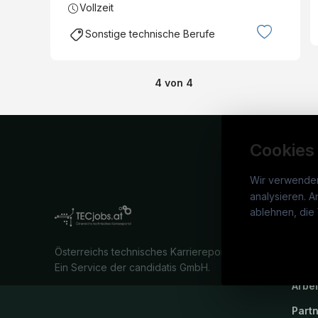
Vollzeit
Sonstige technische Berufe
4
von
4
Cookies
Wir verwende
analysieren. A
TECj
ablehnen, die 
War
Österreichs technisches Karriereportal.
Stel
Ein Service der candidatis GmbH.
Arbe
Part