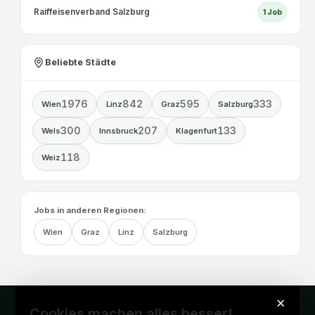
Raiffeisenverband Salzburg
1
Job
Beliebte Städte
1976
842
595
333
Wien
Linz
Graz
Salzburg
300
207
133
Wels
Innsbruck
Klagenfurt
118
Weiz
Jobs in anderen Regionen:
Wien
Graz
Linz
Salzburg
×
Cookies machen alles besser!