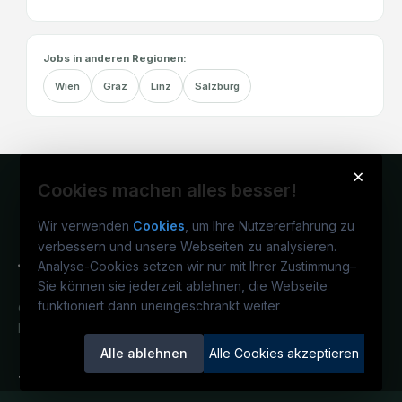
Jobs in anderen Regionen:
Wien
Graz
Linz
Salzburg
×
Cookies machen alles besser!
Wir verwenden
Cookies
, um Ihre Nutzererfahrung zu
verbessern und unsere Webseiten zu analysieren.
Analyse-Cookies setzen wir nur mit Ihrer Zustimmung
–
Sie können sie jederzeit ablehnen, die Webseite
funktioniert dann uneingeschränkt weiter
Österreichs technisches Karriereportal.
Ein Service der candidatis GmbH.
Alle ablehnen
Alle Cookies akzeptieren
TECjobs.at