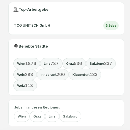
Top-Arbeitgeber
TCG UNITECH GmbH
3
Jobs
Beliebte Städte
1876
787
536
337
Wien
Linz
Graz
Salzburg
283
200
133
Wels
Innsbruck
Klagenfurt
118
Weiz
Jobs in anderen Regionen:
Wien
Graz
Linz
Salzburg