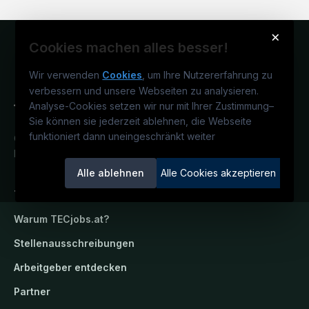
×
Cookies machen alles besser!
Wir verwenden
Cookies
, um Ihre Nutzererfahrung zu
verbessern und unsere Webseiten zu analysieren.
Analyse-Cookies setzen wir nur mit Ihrer Zustimmung
–
Sie können sie jederzeit ablehnen, die Webseite
funktioniert dann uneingeschränkt weiter
Österreichs technisches Karriereportal.
Ein Service der candidatis GmbH.
Alle ablehnen
Alle Cookies akzeptieren
TECjobs.at
Warum
TECjobs.at
?
Stellenausschreibungen
Arbeitgeber entdecken
Partner