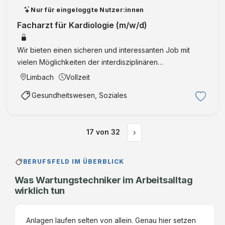
Nur für eingeloggte Nutzer:innen
Facharzt für Kardiologie (m/w/d)
Wir bieten einen sicheren und interessanten Job mit
vielen Möglichkeiten der interdisziplinären
Zusammenarbeit und enger Anbindung an das Klinikum
Limbach
Vollzeit
Chemnitz. Mit über 670 Mitarbeitenden nehmen wir eine
Gesundheitswesen, Soziales
starke Position in …
17
von
32
›
BERUFSFELD IM ÜBERBLICK
Was Wartungstechniker im Arbeitsalltag
wirklich tun
Anlagen laufen selten von allein. Genau hier setzen