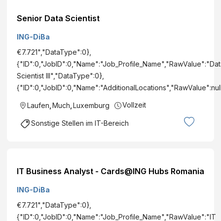
Senior Data Scientist
ING-DiBa
€7.721","DataType":0},
{"ID":0,"JobID":0,"Name":"Job_Profile_Name","RawValue":"Dat
Scientist III","DataType":0},
{"ID":0,"JobID":0,"Name":"AdditionalLocations","RawValue":nul
Vollzeit
Laufen
,
Much
,
Luxemburg
Sonstige Stellen im IT-Bereich
IT Business Analyst - Cards@ING Hubs Romania
ING-DiBa
€7.721","DataType":0},
{"ID":0,"JobID":0,"Name":"Job_Profile_Name","RawValue":"IT