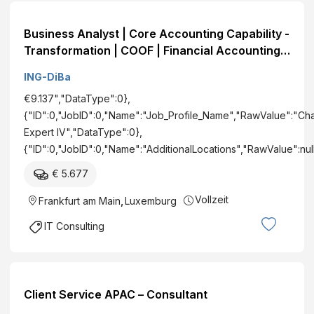
Business Analyst | Core Accounting Capability -
Transformation | COOF | Financial Accounting
Tribe
ING-DiBa
€9.137","DataType":0},
{"ID":0,"JobID":0,"Name":"Job_Profile_Name","RawValue":"C
Expert IV","DataType":0},
{"ID":0,"JobID":0,"Name":"AdditionalLocations","RawValue":nu
€ 5.677
Vollzeit
Frankfurt am Main
,
Luxemburg
IT Consulting
Client Service APAC – Consultant