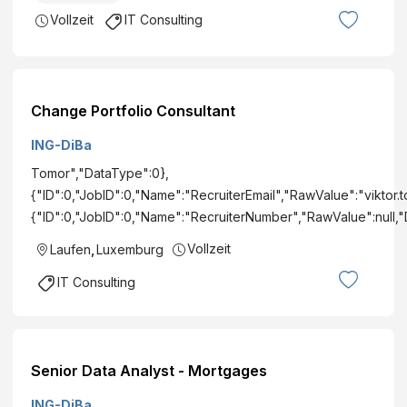
Vollzeit
IT Consulting
Change Portfolio Consultant
ING-DiBa
Tomor","DataType":0},
{"ID":0,"JobID":0,"Name":"RecruiterEmail","RawValue":"viktor
{"ID":0,"JobID":0,"Name":"RecruiterNumber","RawValue":null
Vollzeit
Laufen
,
Luxemburg
IT Consulting
Senior Data Analyst - Mortgages
ING-DiBa