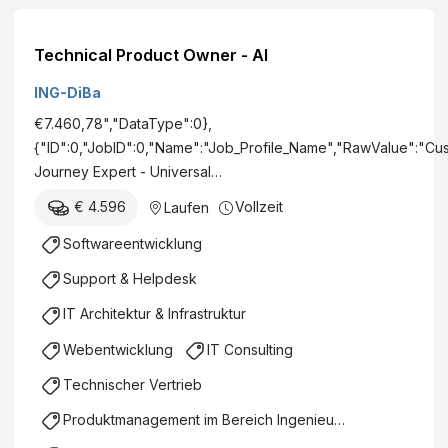
Technical Product Owner - AI
ING-DiBa
€7.460,78","DataType":0},
{"ID":0,"JobID":0,"Name":"Job_Profile_Name","RawValue":"Cu
Journey Expert - Universal…
€ 4.596
Vollzeit
Laufen
Softwareentwicklung
Support & Helpdesk
IT Architektur & Infrastruktur
Webentwicklung
IT Consulting
Technischer Vertrieb
Produktmanagement im Bereich Ingenieurswesen