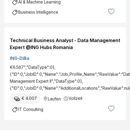
AI & Machine Learning
Business Intelligence
Technical Business Analyst - Data Management
Expert @ING Hubs Romania
ING-DiBa
€6.567","DataType":0},
{"ID":0,"JobID":0,"Name":"Job_Profile_Name","RawValue":"Dat
Management Expert II","DataType":0},
{"ID":0,"JobID":0,"Name":"AdditionalLocations","RawValue":nu
€ 4.007
Vollzeit
Laufen
IT Consulting