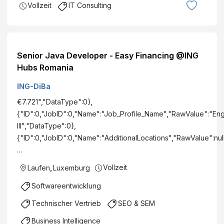
Vollzeit
IT Consulting
Senior Java Developer - Easy Financing @ING
Hubs Romania
ING-DiBa
€7.721","DataType":0},
{"ID":0,"JobID":0,"Name":"Job_Profile_Name","RawValue":"En
III","DataType":0},
{"ID":0,"JobID":0,"Name":"AdditionalLocations","RawValue":nul
…
Vollzeit
Laufen
,
Luxemburg
Softwareentwicklung
Technischer Vertrieb
SEO & SEM
Business Intelligence