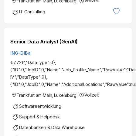
Vollzeit
Frankfurt am Main
,
Luxemburg
IT Consulting
Senior Data Analyst (GenAI)
ING-DiBa
€7.721","DataType":0},
{"ID":0,"JobID":0,"Name":"Job_Profile_Name","RawValue":"Dat
IV","DataType":0},
{"ID":0,"JobID":0,"Name":"AdditionalLocations","RawValue":nu
Vollzeit
Frankfurt am Main
,
Luxemburg
Softwareentwicklung
Support & Helpdesk
Datenbanken & Data Warehouse