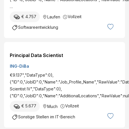
…
€ 4.757
Vollzeit
Laufen
Softwareentwicklung
Principal Data Scientist
ING-DiBa
€9.137","DataType":0},
{"ID":0,"JobID":0,"Name":"Job_Profile_Name","RawValue":"Dat
Scientist IV","DataType":0},
{"ID":0,"JobID":0,"Name":"AdditionalLocations","RawValue":nul
€ 5.677
Vollzeit
Much
Sonstige Stellen im IT-Bereich