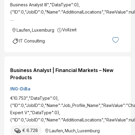
Business Analyst III","DataType":0},
{"ID":0,"JobID":0,"Name":"AdditionalLocations","RawValue":null
…
Vollzeit
Laufen
,
Luxemburg
IT Consulting
Business Analyst | Financial Markets – New
Products
ING-DiBa
€10.753","DataType":0},
{"ID":0,"JobID":0,"Name":"Job_Profile_Name","RawValue":"C
Expert V","DataType":0},
{"ID":0,"JobID":0,"Name":"AdditionalLocations","RawValue":nu
€ 6.728
Laufen
,
Much
,
Luxemburg