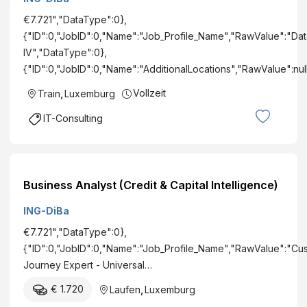
€7.721","DataType":0},
{"ID":0,"JobID":0,"Name":"Job_Profile_Name","RawValue":"Dat
IV","DataType":0},
{"ID":0,"JobID":0,"Name":"AdditionalLocations","RawValue":nu
Vollzeit
Train
,
Luxemburg
IT-Consulting
Business Analyst (Credit & Capital Intelligence)
ING-DiBa
€7.721","DataType":0},
{"ID":0,"JobID":0,"Name":"Job_Profile_Name","RawValue":"Cu
Journey Expert - Universal…
€ 1.720
Laufen
,
Luxemburg